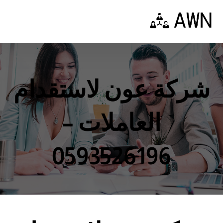
شركة عون لاستقدام
العاملات –
0593526196