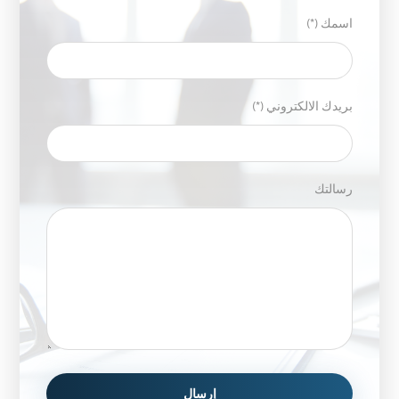
اسمك (*)
بريدك الالكتروني (*)
رسالتك