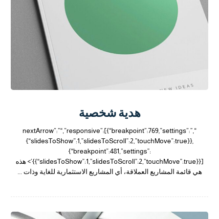
هدية شخصية
“,”nextArrow”:”“,”responsive”:[{“breakpoint”:769,”settings”:
{“slidesToShow”:1,”slidesToScroll”:2,”touchMove”:true}},
{“breakpoint”:481,”settings”:
{“slidesToShow”:1,”slidesToScroll”:2,”touchMove”:true}}]}’> هذه
هي قائمة المشاريع العملاقة، أي المشاريع الاستثمارية للغاية وذات ...